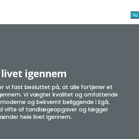
Ny 
 livet igennem
vi fast besluttet på, at alle fortjener et
 igennem. Vi vægter kvalitet og omfattende
er moderne og bekvemt beliggende i Egå,
red vifte af tandlægeopgaver og lægger
tænder hele livet igennem.