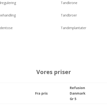
regulering
Tandkrone
ehandling
Tandbroer
adentose
Tandimplantater
Vores priser
Refusion
Fra pris
Danmark
Gr 5