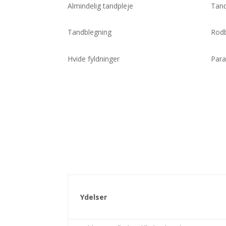
Almindelig tandpleje
Tand
Tandblegning
Rodb
Hvide fyldninger
Par
Ydelser