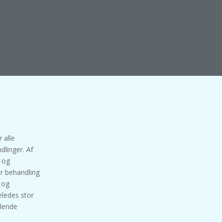
 alle
dlinger. Af
g og
or behandling
 og
eledes stor
glende