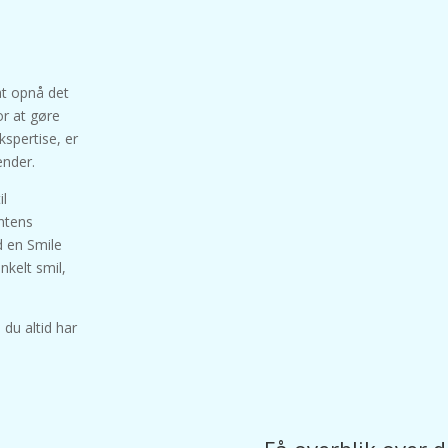
at opnå det
or at gøre
kspertise, er
hænder.
il
entens
d en Smile
nkelt smil,
du altid har