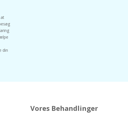
 at
 besøg
faring
jælpe
e din
Vores Behandlinger