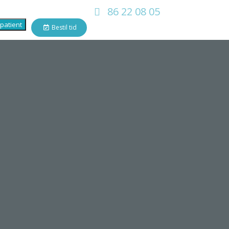
86 22 08 05
patient
Bestil tid