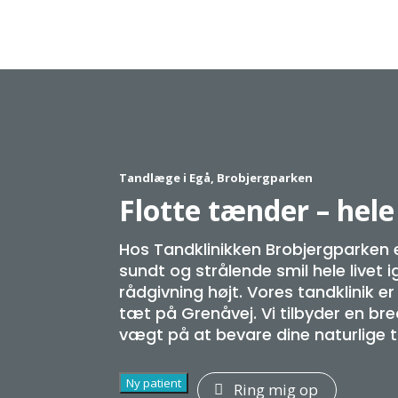
Tandlæge i Egå, Brobjergparken
Flotte tænder – hele
Hos Tandklinikken Brobjergparken er 
sundt og strålende smil hele livet
rådgivning højt. Vores tandklinik 
tæt på Grenåvej. Vi tilbyder en b
vægt på at bevare dine naturlige 
Ny patient
Ring mig op